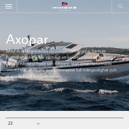
Axopar
Med sina långsträckta skrovlinjer och skarpa, kantiga
egenskaper kom här plötsligt ett koncept som inte bara
liknade något vi hade sett tidigare, utan smart utformade
“modulära” alternativ gav sortimentet full mångsidighet och
skapade bred kundattraktion.
22