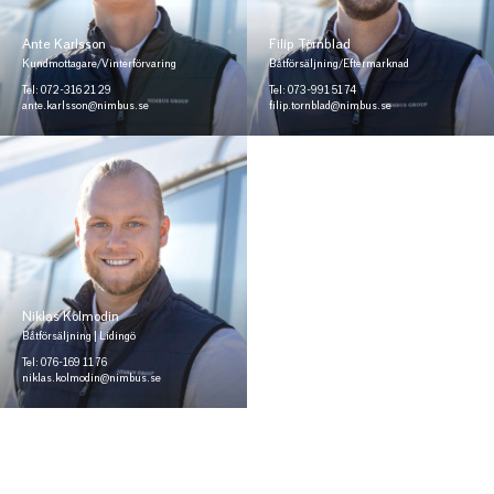
Ante Karlsson
Filip Törnblad
Kundmottagare/Vinterförvaring
Båtförsäljning/Eftermarknad
Tel: 072-316 21 29
Tel: 073-991 51 74
ante.karlsson@nimbus.se
filip.tornblad@nimbus.se
Niklas Kolmodin
Båtförsäljning | Lidingö
Tel: 076-169 11 76
niklas.kolmodin@nimbus.se