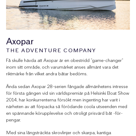
Axopar
THE ADVENTURE COMPANY
Få skulle hävda att Axopar är en obestridd ”game-changer”
inom sitt område, och varumärket anses allmänt vara det
riktmärke från vilket andra båtar bedöms.
Ända sedan Axopar 28-serien fångade allmänhetens intresse
för första gången vid sin världspremiär på Helsinki Boat Show
2014, har konkurrenterna försökt men ingenting har varit i
närheten av att förpacka så förödande coola utseenden med
en spännande körupplevelse och otroligt prisvärd båt -för-
pengar.
Med sina långsträckta skrovlinjer och skarpa, kantiga