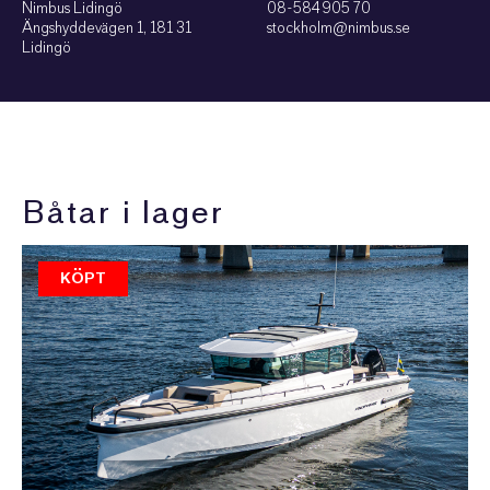
Nimbus Lidingö
08-584 905 70
Ängshyddevägen 1, 181 31
stockholm@nimbus.se
Lidingö
Båtar i lager
KÖPT