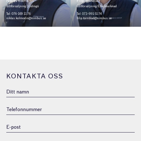
Niklas Kolmodin
Filip Törnblad
Båtförsäljning | Lidingö
Båtförsäljning/Eftermarknad
Tel: 076-169 11 76
Tel: 073-991 51 74
niklas.kolmodin@nimbus.se
filip.tornblad@nimbus.se
KONTAKTA OSS
Namn
Telefonnummer
E-
post
(Obligatoriskt)