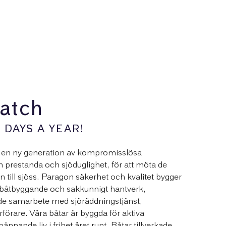
atch
 DAYS A YEAR!
a en ny generation av kompromisslösa
prestanda och sjöduglighet, för att möta de
n till sjöss. Paragon säkerhet och kvalitet bygger
 båtbyggande och sakkunnigt hantverk,
e samarbete med sjöräddningstjänst,
örare. Våra båtar är byggda för aktiva
nande liv i frihet året runt. Båtar tillverkade