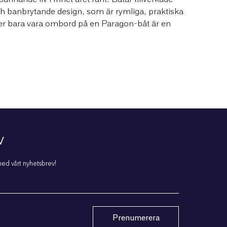
h banbrytande design, som är rymliga, praktiska
ller bara vara ombord på en Paragon-båt är en
.
V
ed vårt nyhetsbrev!
Prenumerera