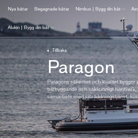
Nya båtar
Begagnade båtar
Nimbus | Bygg din båt
Axo
Alukin | Bygg din båt
Tillbaka
Paragon
Paragons säkerhet och kvalitet bygger 
båtbyggande och sakkunnigt hantverk
samarbete med sjöräddningstjänst, kus