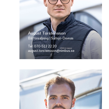
August Torstensson
Båtförsäljning | Saltsjö-Duvnäs
Tel: 070-513 22 20
august.torstensson@nimbus.se