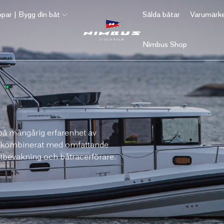
par | Bygg din båt
Sålda båtar
Varumärk
Nimbus Shop
på mångårig erfarenhet av
, kombinerat med omfattande
tbevakning och båtracerförare.