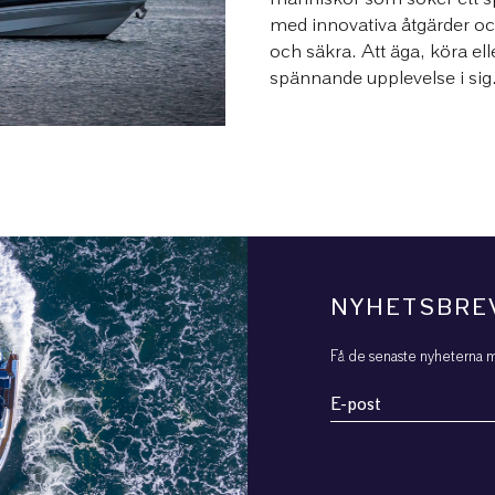
med innovativa åtgärder oc
och säkra. Att äga, köra e
spännande upplevelse i sig
NYHETSBRE
Få de senaste nyheterna m
Email
(Obligatoriskt)