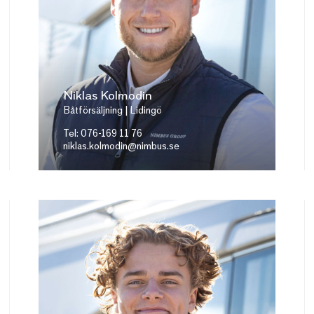
Niklas Kolmodin
Båtförsäljning | Lidingö
Tel: 076-169 11 76
niklas.kolmodin@nimbus.se