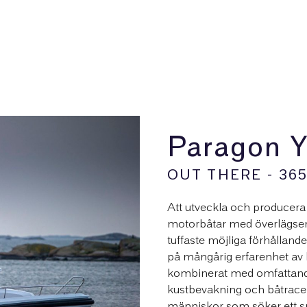
Paragon Y
OUT THERE - 365
Att utveckla och producer
motorbåtar med överlägsen 
tuffaste möjliga förhållande
på mångårig erfarenhet av
kombinerat med omfattand
kustbevakning och båtracerf
människor som söker ett spän