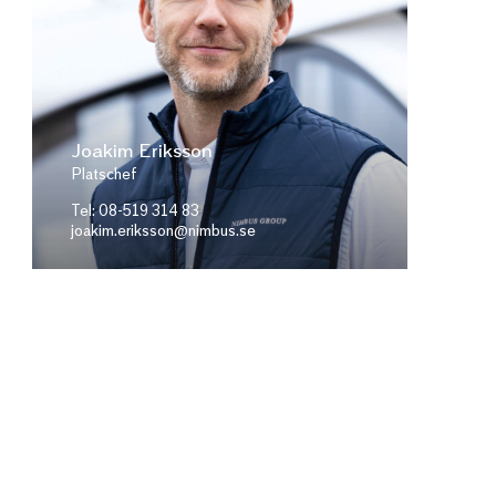
Joakim Eriksson
Platschef
Tel: 08-519 314 83
joakim.eriksson@nimbus.se