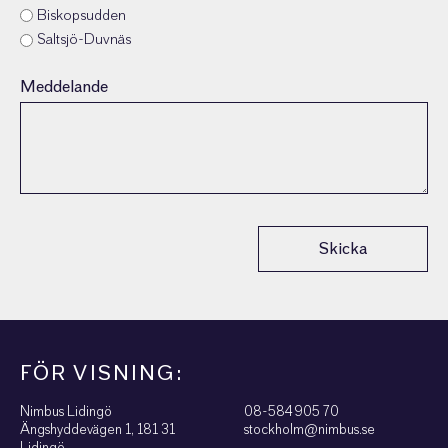
Biskopsudden
Saltsjö-Duvnäs
Meddelande
Skicka
FÖR VISNING:
Nimbus Lidingö
08-584 905 70
Ängshyddevägen 1, 181 31
stockholm@nimbus.se