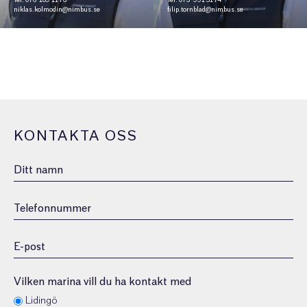
Tel: 076-169 11 76
Tel: 073-991 51 74
niklas.kolmodin@nimbus.se
filip.tornblad@nimbus.se
KONTAKTA OSS
Namn
Telefonnummer
E-
post
(Obligatoriskt)
Vilken marina vill du ha kontakt med
Lidingö