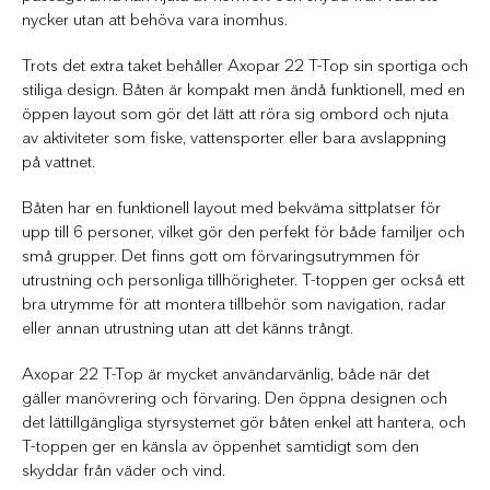
nycker utan att behöva vara inomhus.
Trots det extra taket behåller Axopar 22 T-Top sin sportiga och
stiliga design. Båten är kompakt men ändå funktionell, med en
öppen layout som gör det lätt att röra sig ombord och njuta
av aktiviteter som fiske, vattensporter eller bara avslappning
på vattnet.
Båten har en funktionell layout med bekväma sittplatser för
upp till 6 personer, vilket gör den perfekt för både familjer och
små grupper. Det finns gott om förvaringsutrymmen för
utrustning och personliga tillhörigheter. T-toppen ger också ett
bra utrymme för att montera tillbehör som navigation, radar
eller annan utrustning utan att det känns trångt.
Axopar 22 T-Top är mycket användarvänlig, både när det
gäller manövrering och förvaring. Den öppna designen och
det lättillgängliga styrsystemet gör båten enkel att hantera, och
T-toppen ger en känsla av öppenhet samtidigt som den
skyddar från väder och vind.