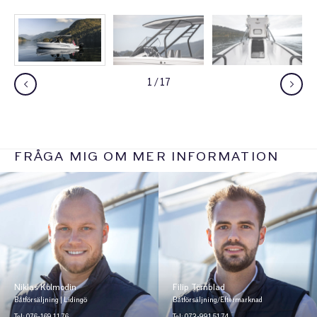
1
/
17
FRÅGA MIG OM MER INFORMATION
Niklas Kolmodin
Filip Törnblad
Båtförsäljning | Lidingö
Båtförsäljning/Eftermarknad