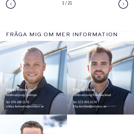
1
/
21
FRÅGA MIG OM MER INFORMATION
Niklas Kolmodin
Filip Törnblad
Båtförsäljning | Lidingö
Båtförsäljning/Eftermarknad
Tel: 076-169 11 76
Tel: 073-991 51 74
niklas.kolmodin@nimbus.se
filip.tornblad@nimbus.se