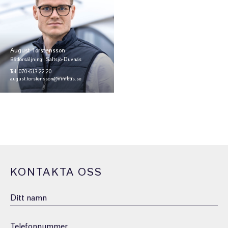
August Torstensson
Båtförsäljning | Saltsjö-Duvnäs
Tel: 070-513 22 20
august.torstensson@nimbus.se
KONTAKTA OSS
Namn
Telefonnummer