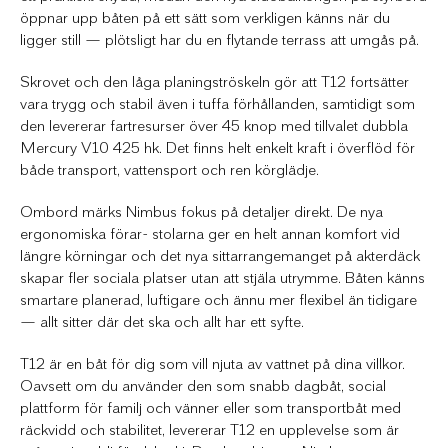
öppnar upp båten på ett sätt som verkligen känns när du
ligger still — plötsligt har du en flytande terrass att umgås på.
Skrovet och den låga planingströskeln gör att T12 fortsätter
vara trygg och stabil även i tuffa förhållanden, samtidigt som
den levererar fartresurser över 45 knop med tillvalet dubbla
Mercury V10 425 hk. Det finns helt enkelt kraft i överflöd för
både transport, vattensport och ren körglädje.
Ombord märks Nimbus fokus på detaljer direkt. De nya
ergonomiska förar- stolarna ger en helt annan komfort vid
längre körningar och det nya sittarrangemanget på akterdäck
skapar fler sociala platser utan att stjäla utrymme. Båten känns
smartare planerad, luftigare och ännu mer flexibel än tidigare
— allt sitter där det ska och allt har ett syfte.
T12 är en båt för dig som vill njuta av vattnet på dina villkor.
Oavsett om du använder den som snabb dagbåt, social
plattform för familj och vänner eller som transportbåt med
räckvidd och stabilitet, levererar T12 en upplevelse som är