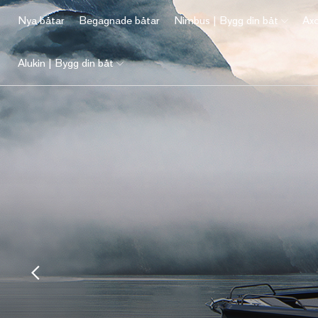
Nya båtar
Begagnade båtar
Nimbus | Bygg din båt
Axo
Alukin | Bygg din båt