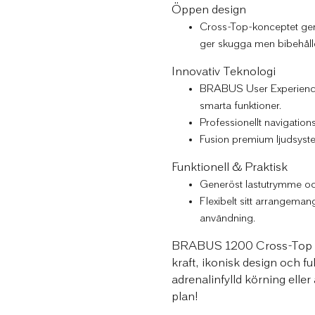
Öppen design
Cross-Top-konceptet ger
ger skugga men bibehålle
Innovativ Teknologi
BRABUS User Experience 
smarta funktioner.
Professionellt navigation
Fusion premium ljudsyste
Funktionell & Praktisk
Generöst lastutrymme och
Flexibelt sitt arrangema
användning.
BRABUS 1200 Cross-Top är d
kraft, ikonisk design och ful
adrenalinfylld körning eller
plan!