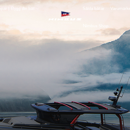
par | Bygg din båt
Sålda båtar
Varumärk
Nimbus Shop