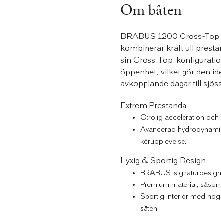
Om båten
BRABUS 1200 Cross-Top är
kombinerar kraftfull pres
sin Cross-Top-konfiguratio
öppenhet, vilket gör den i
avkopplande dagar till sjöss
Extrem Prestanda
Otrolig acceleration och
Avancerad hydrodynamik 
körupplevelse.
Lyxig & Sportig Design
BRABUS-signaturdesign m
Premium material, såsom 
Sportig interiör med nog
säten.