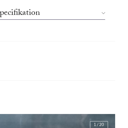
pecifikation
1
/
20