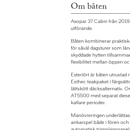
Om båten
Axopar 37 Cabin från 2019 
utförande.
Båten kombinerar praktisk
för såväl dagsturer som län
skyddade hytten tillsamman
flexibilitet mellan öppen 
Exteriört är båten utrustad
Esthec teakpaket i färgsätt
lättskött däcksalternativ
AT5500 med separat diesel
kallare perioder.
Manövreringen underlättas 
ankarspel både i fören och 
automatisk trimplanspanel m