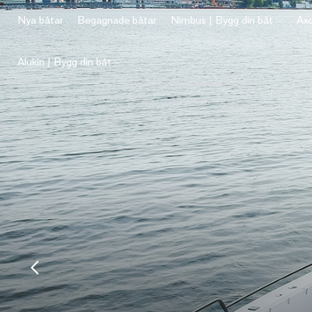
Nya båtar
Begagnade båtar
Nimbus | Bygg din båt
Axo
Alukin | Bygg din båt