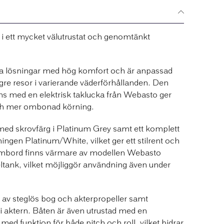
i ett mycket välutrustat och genomtänkt
a lösningar med hög komfort och är anpassad
gre resor i varierande väderförhållanden. Den
s med en elektrisk taklucka från Webasto ger
och mer ombonad körning.
 med skrovfärg i Platinum Grey samt ett komplett
ningen Platinum/White, vilket ger ett stilrent och
. Ombord finns värmare av modellen Webasto
tank, vilket möjliggör användning även under
av steglös bog och akterpropeller samt
i aktern. Båten är även utrustad med en
ed funktion för både pitch och roll, vilket bidrar