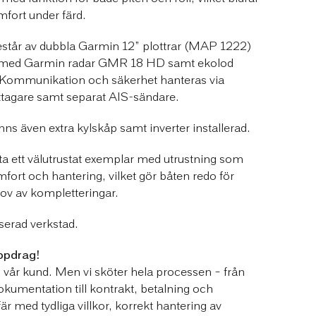
mfort under färd.
estår av dubbla Garmin 12” plottrar (MAP 1222)
t med Garmin radar GMR 18 HD samt ekolod
ommunikation och säkerhet hanteras via
gare samt separat AIS-sändare.
nns även extra kylskåp samt inverter installerad.
a ett välutrustat exemplar med utrustning som
fort och hantering, vilket gör båten redo för
ov av kompletteringar.
serad verkstad.
ppdrag!
 vår kund. Men vi sköter hela processen – från
kumentation till kontrakt, betalning och
fär med tydliga villkor, korrekt hantering av