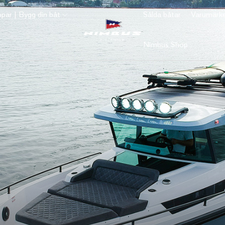
par | Bygg din båt
Sålda båtar
Varumärk
Nimbus Shop