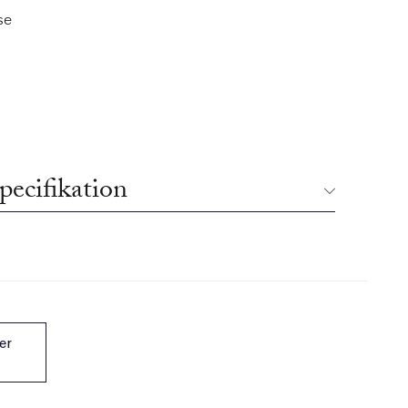
se
pecifikation
er