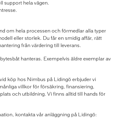
ll support hela vägen.
ntresse.
hand om hela processen och förmedlar alla typer
dell eller storlek. Du får en smidig affär, rätt
ntering från värdering till leverans.
nbytesbåt hanteras. Exempelvis äldre exemplar av
vid köp hos Nimbus på Lidingö erbjuder vi
månliga villkor för försäkring, finansiering,
plats och utbildning. Vi finns alltid till hands för
mation, kontakta vår anläggning på Lidingö: