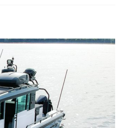
1
/
43