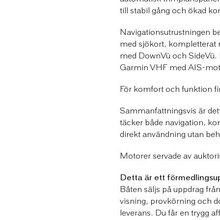
till stabil gång och ökad ko
Navigationsutrustningen b
med sjökort, komplettera
med DownVü och SideVü. K
Garmin VHF med AIS-motta
För komfort och funktion fi
Sammanfattningsvis är dett
täcker både navigation, kom
direkt användning utan beh
Motorer servade av auktori
Detta är ett förmedlingsu
Båten säljs på uppdrag från
visning, provkörning och do
leverans. Du får en trygg af