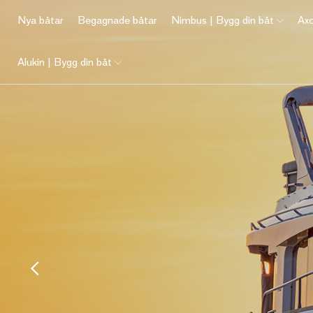
Nya båtar
Begagnade båtar
Nimbus | Bygg din båt
Axo
Alukin | Bygg din båt
Brea
Bygg