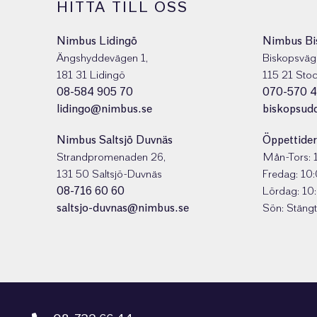
HITTA TILL OSS
Nimbus Lidingö
Nimbus Bi
Ängshyddevägen 1,
Biskopsväg
181 31 Lidingö
115 21 Sto
08-584 905 70
070-570 4
lidingo@nimbus.se
biskopsud
Nimbus Saltsjö Duvnäs
Öppettider
Strandpromenaden 26,
Mån-Tors: 
131 50 Saltsjö-Duvnäs
Fredag: 10
08-716 60 60
Lördag: 10
saltsjo-duvnas@nimbus.se
Sön: Stängt