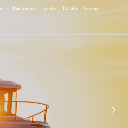
en
Kundservice
Tjänster
Nyheter
Om oss
dling
sliv!