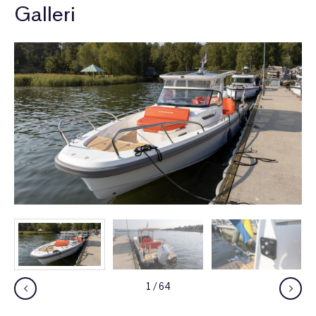
Galleri
1
/
64