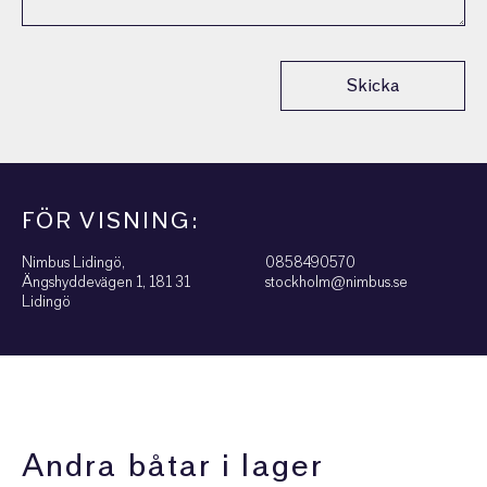
Skicka
FÖR VISNING:
Nimbus Lidingö,
0858490570
Ängshyddevägen 1, 181 31
stockholm@nimbus.se
Lidingö
Andra båtar i lager