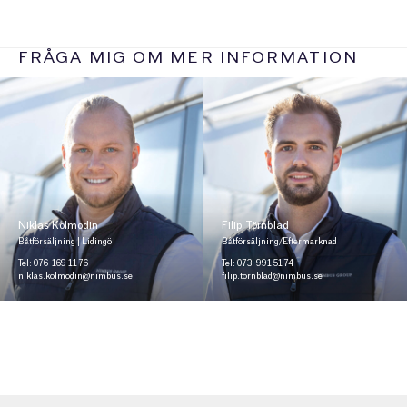
FRÅGA MIG OM MER INFORMATION
Niklas Kolmodin
Filip Törnblad
Båtförsäljning | Lidingö
Båtförsäljning/Eftermarknad
Tel: 076-169 11 76
Tel: 073-991 51 74
niklas.kolmodin@nimbus.se
filip.tornblad@nimbus.se