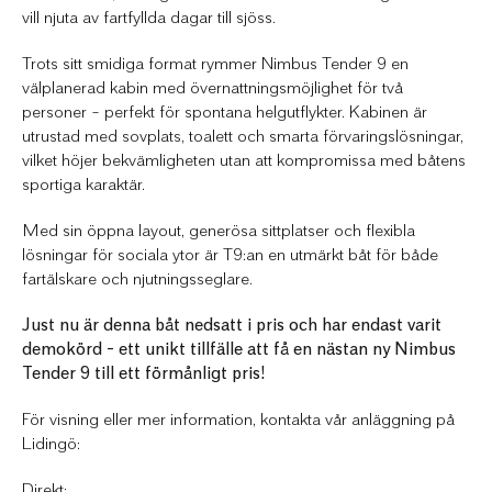
vill njuta av fartfyllda dagar till sjöss.
Trots sitt smidiga format rymmer Nimbus Tender 9 en
välplanerad kabin med övernattningsmöjlighet för två
personer – perfekt för spontana helgutflykter. Kabinen är
utrustad med sovplats, toalett och smarta förvaringslösningar,
vilket höjer bekvämligheten utan att kompromissa med båtens
sportiga karaktär.
Med sin öppna layout, generösa sittplatser och flexibla
lösningar för sociala ytor är T9:an en utmärkt båt för både
fartälskare och njutningsseglare.
Just nu är denna båt nedsatt i pris och har endast varit
demokörd – ett unikt tillfälle att få en nästan ny Nimbus
Tender 9 till ett förmånligt pris!
För visning eller mer information, kontakta vår anläggning på
Lidingö:
Direkt: