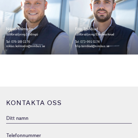
Niklas Kolmodin
Filip Törnblad
Båtförsäljning | Lidingö
Båtförsäljning/Eftermarknad
Tel: 076-169 11 76
Tel: 073-991 51 74
niklas.kolmodin@nimbus.se
filip.tornblad@nimbus.se
KONTAKTA OSS
Namn
Telefonnummer