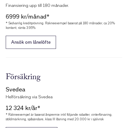
Finansiering upp till 180 månader.
6999 kr/månad*
* Sedvanlig kreditprövning. Räkneexempel baserat på 180 månader, ca 20%
kontant, ränta 3.95%
Ansök om lånelöfte
Försäkring
Svedea
Helförsäkring via Svedea
12 324 kr/år*
* Räkneexempel är baserat årspremie inkl följande rabatter, vinterförvaring,
stöldmärkning, spåsändare, klass III låsning med 20.000 kr i självrisk