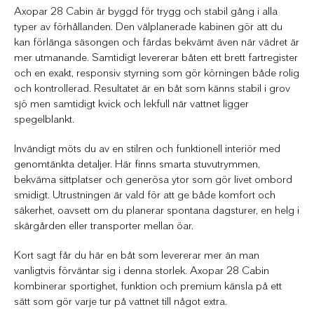
Axopar 28 Cabin är byggd för trygg och stabil gång i alla
typer av förhållanden. Den välplanerade kabinen gör att du
kan förlänga säsongen och färdas bekvämt även när vädret är
mer utmanande. Samtidigt levererar båten ett brett fartregister
och en exakt, responsiv styrning som gör körningen både rolig
och kontrollerad. Resultatet är en båt som känns stabil i grov
sjö men samtidigt kvick och lekfull när vattnet ligger
spegelblankt.
Invändigt möts du av en stilren och funktionell interiör med
genomtänkta detaljer. Här finns smarta stuvutrymmen,
bekväma sittplatser och generösa ytor som gör livet ombord
smidigt. Utrustningen är vald för att ge både komfort och
säkerhet, oavsett om du planerar spontana dagsturer, en helg i
skärgården eller transporter mellan öar.
Kort sagt får du här en båt som levererar mer än man
vanligtvis förväntar sig i denna storlek. Axopar 28 Cabin
kombinerar sportighet, funktion och premium känsla på ett
sätt som gör varje tur på vattnet till något extra.