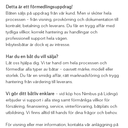
Detta är ett förmedlingsuppdrag!
Båten säljs på uppdrag från vår kund. Men vi sköter hela
processen – från visning, provkörning och dokumentation till
kontrakt, betalning och leverans. Du får en trygg affär med
tydliga villkor, korrekt hantering av handlingar och
professionell support hela vägen.
Inbytesbåtar är dock ej av intresse.
Har du en båt du vill sälja?
Låt oss hjälpa dig. Vi tar hand om hela processen och
förmedlar alla typer av båtar – oavsett märke, modell eller
storlek. Du får en smidig affär, rätt marknadsföring och trygg
hantering från värdering till leverans.
Vi gör ditt båtliv enklare
– vid köp hos Nimbus på Lidingö
erbjuder vi support i alla steg samt förmånliga villkor för
försäkring, finansiering, service, vinterförvaring, båtplats och
utbildning. Vi finns alltid till hands för dina frågor och behov.
För visning eller mer information, kontakta vår anläggning på