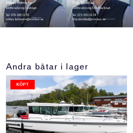
Niklas Kolmodin
Filip Törnblad
Båtförsäljning | Lidingö
Båtförsäljning/Eftermarknad
Tel: 076-169 11 76
Tel: 073-991 51 74
niklas.kolmodin@nimbus.se
filip.tornblad@nimbus.se
Andra båtar i lager
KÖPT